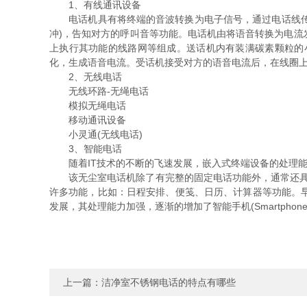
1、有线通讯设备
电话机具有将终端的音波转换为电子信号，通过电话线传送
冲)，告知对方的呼叫音等功能。电话机由将语音转换为电
上执行其功能的线路网等组成。送话机内有装满碳素颗粒的
化，生成语音电流。受话机接受对方的语音电流后，在线圈
2、无线电话
无线环路-无绳电话
模拟无绳电话
移动通讯设备
小灵通(无线电话)
3、智能电话
随着IT技术的不断的飞速发展，嵌入式终端设备的处理能力越
该无尘室电话机除了有完整的固定电话功能外，通常还具有
许多功能，比如：日程安排、便笺、日历、计算器等功能。
发展，其处理能力加强，逐渐的增加了智能手机(Smartphon
上一篇：
洁净室不锈钢电话的特点有哪些