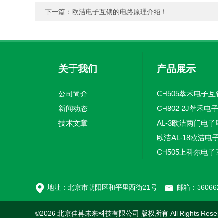
下一篇：
欧洁电子互锁的电路原理介绍！
关于我们
产品展示
公司简介
CH505萃禾电子互
新闻动态
技术文章
地址：北京市朝阳区和平里西街21号
邮箱：360662
©2026 北京佳苒未来科技有限公司 版权所有 All Rights Rese