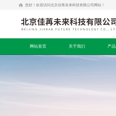
您好！欢迎访问北京佳苒未来科技有限公司网站！
网站首页
关于我们
产品