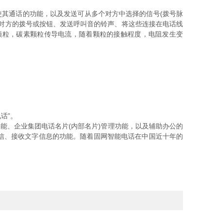
其通话的功能，以及发送可从多个对方中选择的信号(拨号脉
对方的拨号或按钮、发送呼叫音的铃声、将这些连接在电话线
颗粒，碳素颗粒传导电流，随着颗粒的接触程度，电阻发生变
话”。
、企业集团电话名片(内部名片)管理功能，以及辅助办公的
信、接收文字信息的功能。随着固网智能电话在中国近十年的