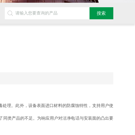
毒处理。此外，设备表面进口材料的防腐蚀特性，支持用户使
了同类产品的不足。为响应用户对洁净电话与安装面的凸出要