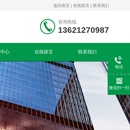
返回首页
|
在线留言
|
联系我们
咨询热线
13621270987
频中心
在线留言
联系我们
电话
微信扫一扫