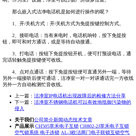
那么嵌入式洁净电话机是如何进行操作的呢？
1、开/关机方式：开/关机方式为免提按键控制方式。
2、接听电话：当有来电时，电话机响铃，按下免提按
钮，即可和对方通话，或是等待自动接通。
3、打电话：按钮下免提按钮开机，便可打预设电话，通
完话轻触免提按键便可收线。
4、点对点通话：按下免提按钮便可直通另外一端，等待
另外一端接听后便可通话，洁净室一对一对讲通话完一方收线
另外一方自动检测忙音收线。
上一篇：
洁净室IP电话机出现故障后的检修方法分享
下一篇：
洁净室不锈钢电话机可以有效地抵御污染物的
侵入
关于我们
公司简介
新闻动态
技术文章
产品展示
CH505萃禾电子互锁
CH802-2J萃禾电子互锁
空气锁系统 电子连锁
AL-3欧洁两门电子联锁互锁空气