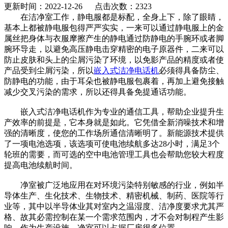
更新时间：2022-12-26 点击次数：2323
在洁净室工作，静电服都是标配，全身上下，除了眼睛，
基本上都被静电服包得严严实实，一来可以通过静电服上的金
属丝把身体与衣服摩擦产生的静电通过防静电的手腕环或者脚
腕环导走，以避免高压静电击穿精密的电子原器件，二来可以
防止皮肤和头上的尘屑污染了环境，以免影产品的精度或者使
产品受到尘屑污染，所以
嵌入式洁净电话机
必须得具备防尘、
防静电的功能，由于耳朵也被静电服包裹着，再加上避免接触
减少交叉污染的需求，所以还得具备免提通话功能。
嵌入式洁净电话机作为专业的通信工具，帮助企业提升生
产效率的前提是，它本身就是如此。它凭借全新消噪技术和增
强的清晰度，使您的工作场所通信清晰明了。新能源技术提供
了一项电池选项，该选项可使电池续航多达28小时，满足3个
轮班的需要，而可选的空中电池管理工具也会帮助您较大程度
提高电池续航时间。
净室被广泛地应用在对环境污染特别敏感的行业，例如半
导体生产、生化技术、生物技术、精密机械、制药、医院等行
业等，其中以半导体业其对室内之温湿度、洁净度要求尤其严
格、故其必需控制在某一个需求范围内，才不会对制程产生影
响。作为生产设施，净室可以占据厂房很多位置。