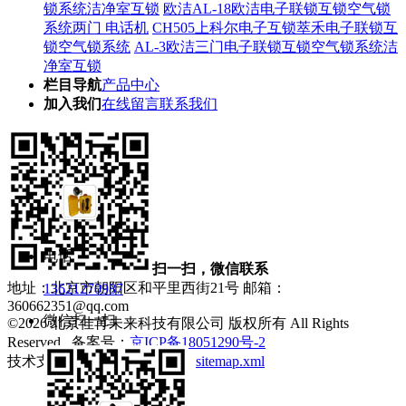
锁系统洁净室互锁
欧洁AL-18欧洁电子联锁互锁空气锁
系统两门 电话机
CH505上科尔电子互锁萃禾电子联锁互
锁空气锁系统
AL-3欧洁三门电子联锁互锁空气锁系统洁
净室互锁
栏目导航
产品中心
加入我们
在线留言
联系我们
电话
扫一扫，微信联系
地址：北京市朝阳区和平里西街21号
邮箱：
13621270987
360662351@qq.com
微信扫一扫
©2026 北京佳苒未来科技有限公司 版权所有 All Rights
Reserved. 备案号：
京ICP备18051290号-2
技术支持：
制药网
管理登陆
sitemap.xml