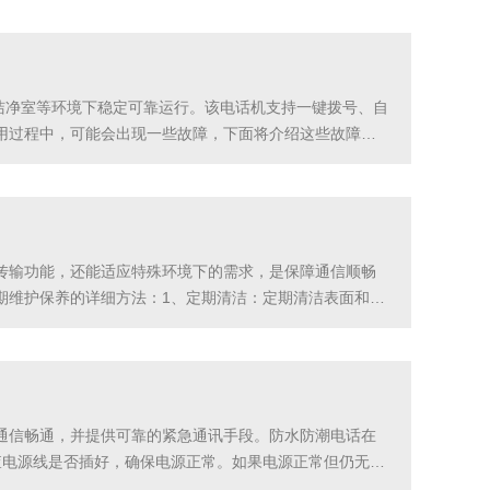
在洁净室等环境下稳定可靠运行。该电话机支持一键拨号、自
用过程中，可能会出现一些故障，下面将介绍这些故障以
首先需要检查电话线路连接是否良好，确保线路没有断裂或
传输功能，还能适应特殊环境下的需求，是保障通信顺畅
期维护保养的详细方法：1、定期清洁：定期清洁表面和按
线：定期检查连接线是否完好无损，确保插头没有松动或脱
通信畅通，并提供可靠的紧急通讯手段。防水防潮电话在
查电源线是否插好，确保电源正常。如果电源正常但仍无法
线连接是否良好，确保没有松动或接触不良。另外，可以尝