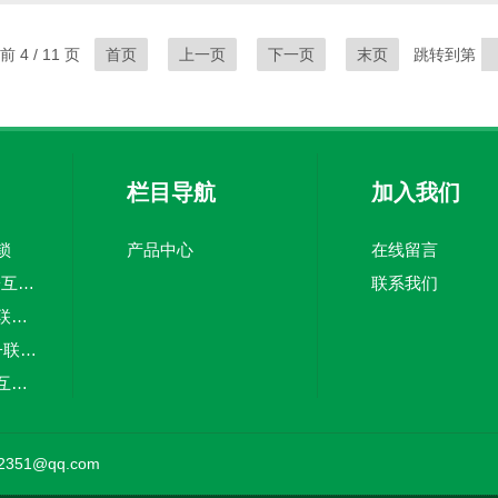
保电源插头插入插座，并检查电源线是否损坏。如果电源线没有问题，尝
务中心...
 4 / 11 页
首页
上一页
下一页
末页
跳转到第
栏目导航
加入我们
锁
产品中心
在线留言
CH802-2J萃禾电子互锁 空气锁系统 电子连锁
联系我们
AL-3欧洁两门电子联锁互锁空气锁系统洁净室互锁
欧洁AL-18欧洁电子联锁互锁空气锁系统两门 电话机
CH505上科尔电子互锁萃禾电子联锁互锁空气锁系统
AL-3欧洁三门电子联锁互锁空气锁系统洁净室互锁
351@qq.com