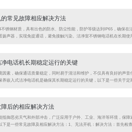
和污垢。使用专...
机的常见故障相应解决方法
04不锈钢材质，具有出色的防水、防尘性能，防护等级达到IP65，确保
置扬声器，实现免提通话，避免接触污染。洁净室不锈钢电话机在长期使
问题：洁净室环境对通信质量有着较高的要求，如果出现通信质量问题，
是...
洁净电话机长期稳定运行的关键
境因素，确保通话质量稳定，同时易于清洁和维护，不仅具有良好的声音
保养嵌入式洁净电话机是确保其长期稳定运行的关键，以下是一些关于定
，避免使用含有酒精或化学成分的清洁剂，以防损坏外壳。2、检查连接
防尘处理：...
故障后的相应解决方法
能抵御恶劣天气和外部冲击，广泛应用于户外、工业、海洋等环境，保障
以下是一些常见故障及相应解决方法：1、无法开机：解决方法：首先检
建议联系专业维修人员进行检修。2、通话质量差：解决方法：检查电话