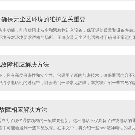
话质量。3...
对确保无尘区环境的维护至关重要
防尘功能，能有效阻止灰尘和颗粒物进入设备，保证通信质量和设备寿命
环境等对环境要求严格的场所。正确安装无尘区电话机对于确保正常运行
。在选择安装位置时，应考虑到无尘区的特殊要求。应远离可能产生灰尘
的空间，以便进行...
见故障相应解决方法
设备，具有高度保密性和安全性。它采用了新的加密技术，确保通话内容不
IP洁净电话机的过程中可能会遇到一些常见故障，本文将介绍一些常见的
常。确保网络电缆正确连接并且网络配置正确。如果网络连接正常，尝试
除。2、声...
见故障相应解决方法
电话成为了现代通信领域的一项重要创新。这种电话不仅具备了传统电话的
程中可能会遇到一些常见故障。在本文中，将介绍一些poe洁净电话的常