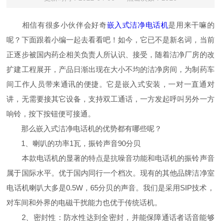
相信有很多小伙伴会好奇
嵌入式洁净电话机
是用来干嘛的
呢？下面跟着小编一起去看看吧！如今，它已不是新名词，当前
正逐步被国内药企相关负责人所认识、接受，随着洁净厂房的改
扩建工程展开，产品日渐出现在大小不均的洁净房间，为制药车
间工作人员带来通讯的便捷。它是嵌入式安装，一对一直通对
讲，无需要接其它设备，支持双工通话，一方发起呼叫另外一方
响铃，按下按钮便可接通。
那么嵌入式洁净电话机的优势都有哪些呢？
1、喇叭的功率1瓦，振铃声音90分贝
本款电话机的显著的特点是抗噪音功能和电话机的振铃声音
属于国际水平。优于国内同行一个档次。现有的其他品牌洁净室
电话机喇叭大多是0.5W，65分贝的声音。我们是采用SIP技术，
对车间和外界的电磁干扰能力也优于传统话机。
2、密封性：防水性达到全密封，并能保障通话者话音能够