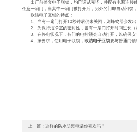
出厂前整套电子联锁，均已调试完毕，并配有电源连接
任意一扇门，当其中一扇门被打开后，另外的门即自动闭锁
欧洁电子互锁的特点：
1、当有一扇门打开10秒钟后仍未关闭，则蜂鸣器会发出：“
2、为保持洁净室的密封性，当有一扇门打开时间过长（超
3、在停电状况下，各门的电控锁会自动打开，以确保安
4、按要求，使用电子联锁，
欧洁电子互锁
要与普通门锁
上一篇：
这样的防水防潮电话你喜欢吗？