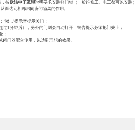
线，按
欧洁电子互锁
说明要求安装好门锁（一般维修工、电工都可以安装）
，从而达到相邻房间密闭隔离的作用。
嘟...”提示音提示关门；
过1分钟后），另外的门则会自动打开，警告提示必须把门关上；
全；
或闭门器配合使用，以达到理想的效果。