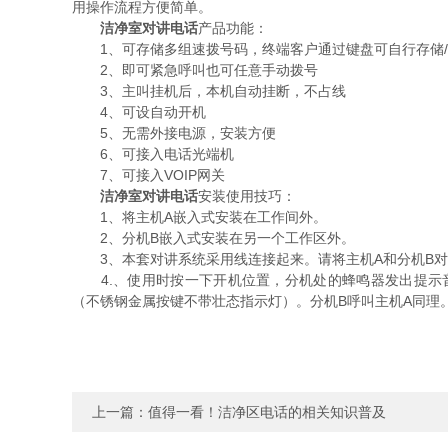
用操作流程方便简单。
洁净室对讲电话
产品功能：
1、可存储多组速拨号码，终端客户通过键盘可自行存储/
2、即可紧急呼叫也可任意手动拨号
3、主叫挂机后，本机自动挂断，不占线
4、可设自动开机
5、无需外接电源，安装方便
6、可接入电话光端机
7、可接入VOIP网关
洁净室对讲电话
安装使用技巧：
1、将主机A嵌入式安装在工作间外。
2、分机B嵌入式安装在另一个工作区外。
3、本套对讲系统采用线连接起来。请将主机A和分机B对
4.、使用时按一下开机位置，分机处的蜂鸣器发出提示音
（不锈钢金属按键不带壮态指示灯）。分机B呼叫主机A同理
上一篇：
值得一看！洁净区电话的相关知识普及