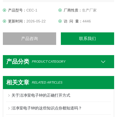
规格尺寸：外形尺寸：260&amp;#215;138&amp;#215;37mm
开孔尺寸：240&amp;#215;110&amp;#215;36mm
产品型号：
CEC-1
厂商性质：
生产厂家
产品价格：
更新时间：
2026-05-22
访 问 量：
4446
主要功能：小时和分钟显示，年，月，日显示，时间设置，温
湿度显示
产品咨询
联系我们
产品分类
PRODUCT CATEGORY
相关文章
RELATED ARTICLES
关于洁净室电子钟的正确打开方式
洁净室电子钟的这些知识点你都知道吗？