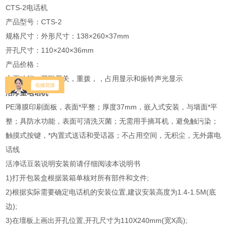
CTS-2电话机
产品型号：CTS-2
规格尺寸：外形尺寸：138×260×37mm
开孔尺寸：110×240×36mm
产品价格：
主要功能：双联开关，重拨，，占用显示和振铃声光显示
洁净室电话机
PE薄膜印刷面板，表面*平整；厚度37mm，嵌入式安装，与墙面*平
整；具防水功能，表面可清洗灭菌；无需用手摘耳机，避免触污染；
触摸式按键，*内置式送话和受话器；不占用空间，无积尘，无外露电
话线
活净话豆装说明安装前请仔细阅读本说明书
1)打开包装盒根据装箱单核对所有部件和文件;
2)根据实际需要确定电话机的安装位置,建议安装高度为1.4-1.5M(底
边);
3)在壇板上画出开孔位置,开孔尺寸为110X240mm(宽X高);