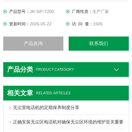
支持模拟话机和IP话机的混合组网，可支持GSM、WCDMA或
模拟中继，以及宽带 SIP中继或者专网语音交换系统的连接。
产品型号：
JR-SIP-T200
厂商性质：
生产厂家
随着 v4.0 软件的发布，搭载着新软件
更新时间：
2026-05-22
访 问 量：
1505
产品咨询
联系我们
产品分类
PRODUCT CATEGORY
相关文章
RELATED ARTICLES
无尘室电话机的定期保养制度分享
正确安装无尘区电话机对确保无尘区环境的维护至关重要