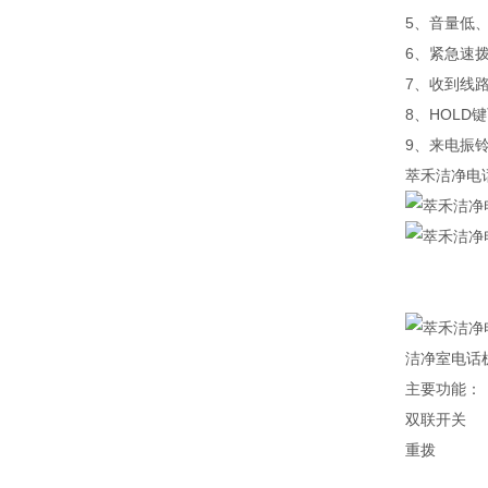
5、音量低
6、紧急速
7、收到线
8、HOLD
9、来电振
萃禾洁净电
洁净室电话
主要功能：
双联开关
重拨