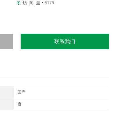
访 问 量：
5179
联系我们
国产
否