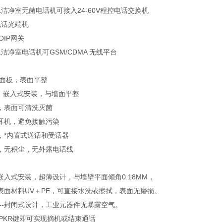
99-1洁净室无菌电话机可接入24-60V程控电话交换机
电话光端机
OIP网关
9-1洁净室电话机可GSM/CDMA 无线平台
刷面板，表面平整
m，嵌入式安装，与墙面平整
，表面可清洗灭菌
耳机，避免接触污染
，*内置式送话和受话器
，无积尘，无外露电话线
--嵌入式安装，超薄设计，与墙壁平面倾角0.18MM，
--表面材料UV＋PE，可直接水洗或擦拭，表面无磨损。
---封闭式设计，工业元器件无暴露空气。
SPKR键即可实现摘机或结束通话