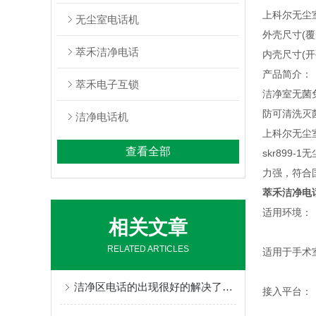
上科尔无尘
无尘室电话机
外壳尺寸(覆盖尺
萃禾洁净电话
内壳尺寸(开孔尺
产品简介：
萃禾电子互锁
洁净室无菌
防可清洗灭
洁净电话机
上科尔无尘
查看全部
skr89
力强，符合国
萃禾洁净电
适用环境：
相关文章
RELATED ARTICLES
适用于手术
洁净区电话的出现很好的解决了洁净区的通讯问题
接入平台：