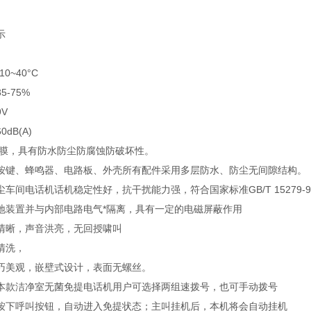
示
0~40°C
-75%
V
dB(A)
薄膜，具有防水防尘防腐蚀防破坏性。
按键、蜂鸣器、电路板、外壳所有配件采用多层防水、防尘无间隙结构。
-1无尘车间电话机话机稳定性好，抗干扰能力强，符合国家标准GB/T 15279-9
地装置并与内部电路电气*隔离，具有一定的电磁屏蔽作用
清晰，声音洪亮，无回授啸叫
清洗，
巧美观，嵌壁式设计，表面无螺丝。
本款洁净室无菌免提电话机用户可选择两组速拨号，也可手动拨号
按下呼叫按钮，自动进入免提状态；主叫挂机后，本机将会自动挂机