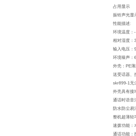
占用显示
振铃声光显
性能描述:
环境温度：-1
相对湿度：35
输入电压：9
环境噪声：60
外壳：PE
送受话器、
skr899
外壳具有接
通话时语音
防水防尘易
整机超薄轻
速拨功能：
通话功能：