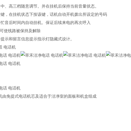
、中、高三档随意调节。并在挂机后保持当前音量状态。
拨键，在挂机状态下按该键，话机自动开机拨出所设定的号码
路忙音后时间内自动挂机。保证后续来电的再次呼入
键可使线路被保持及解除
铃提示和留言信息提示指示灯隐藏式设计。
话 电话机
机由免提式电话机芯及适合于洁净室的面板和机盒组成